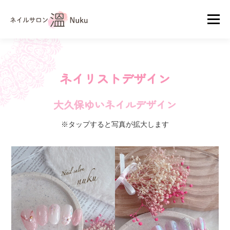
コ
メニュ
ン
テ
ン
ホーム
メニュー・料金
ネイリスト紹介
ツ
ネイリストデザイン
へ
ス
ネイルギャラリー
お客様の声
アクセス
大久保ゆいネイルデザイン
キ
ッ
※タップすると写真が拡大します
プ
お問い合わせ